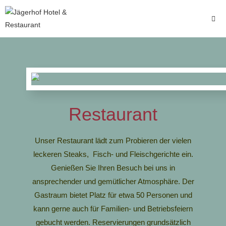
Restaurant
Unser Restaurant lädt zum Probieren der vielen
leckeren Steaks, Fisch- und Fleischgerichte ein.
Genießen Sie Ihren Besuch bei uns in
ansprechender und gemütlicher Atmosphäre. Der
Gastraum bietet Platz für etwa 50 Personen und
kann gerne auch für Familien- und Betriebsfeiern
gebucht werden.
Reservierungen grundsätzlich