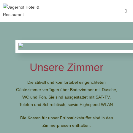
Unsere Zimmer
Die stilvoll und komfortabel eingerichteten
Gästezimmer verfügen über Badezimmer mit Dusche,
WC und Fön. Sie sind ausgestattet mit SAT-TV,
Telefon und Schreibtisch, sowie Highspeed WLAN.
Die Kosten für unser Frühstücksbuffet sind in den
Zimmerpreisen enthalten.