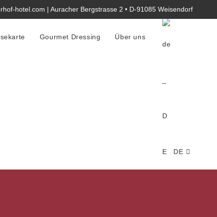
rhof-hotel.com | Auracher Bergstrasse 2 • D-91085 Weisendorf
sekarte
Gourmet Dressing
Über uns
DE