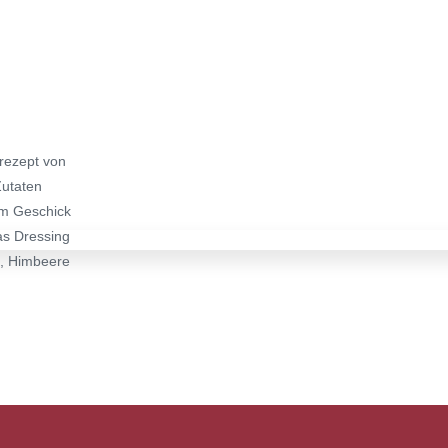
rezept von
Zutaten
em Geschick
as Dressing
l, Himbeere