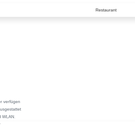
er verfügen
usgestattet
ed WLAN.
r