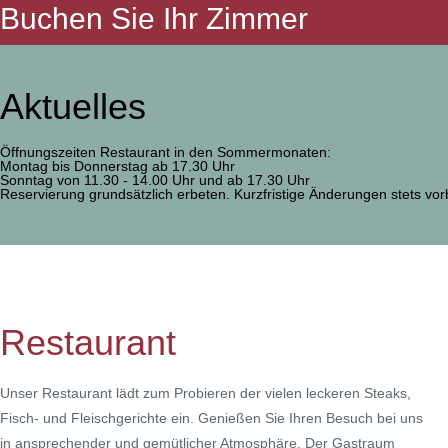
Buchen Sie Ihr Zimmer
Aktuelles
Öffnungszeiten Restaurant in den Sommermonaten:
Montag bis Donnerstag ab 17.30 Uhr
Sonntag von 11.30 - 14.00 Uhr und ab 17.30 Uhr
Reservierung grundsätzlich erbeten. Kurzfristige Änderungen stets vor
Restaurant
Unser Restaurant lädt zum Probieren der vielen leckeren Steaks,
Fisch- und Fleischgerichte ein. Genießen Sie Ihren Besuch bei uns
in ansprechender und gemütlicher Atmosphäre. Der Gastraum